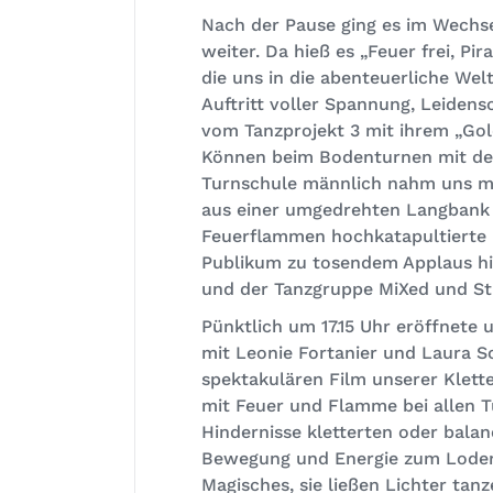
Nach der Pause ging es im Wechs
weiter. Da hieß es „Feuer frei, P
die uns in die abenteuerliche Wel
Auftritt voller Spannung, Leiden
vom Tanzprojekt 3 mit ihrem „Go
Können beim Bodenturnen mit de
Turnschule männlich nahm uns mit
aus einer umgedrehten Langbank 
Feuerflammen hochkatapultierte u
Publikum zu tosendem Applaus hi
und der Tanzgruppe MiXed und Str
Pünktlich um 17.15 Uhr eröffnet
mit Leonie Fortanier und Laura 
spektakulären Film unserer Klett
mit Feuer und Flamme bei allen 
Hindernisse kletterten oder balanc
Bewegung und Energie zum Lodern
Magisches, sie ließen Lichter ta