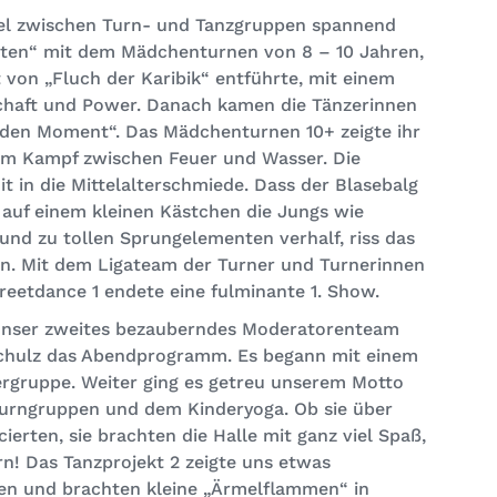
el zwischen Turn- und Tanzgruppen spannend
iraten“ mit dem Mädchenturnen von 8 – 10 Jahren,
t von „Fluch der Karibik“ entführte, mit einem
schaft und Power. Danach kamen die Tänzerinnen
lden Moment“. Das Mädchenturnen 10+ zeigte ihr
m Kampf zwischen Feuer und Wasser. Die
 in die Mittelalterschmiede. Dass der Blasebalg
auf einem kleinen Kästchen die Jungs wie
nd zu tollen Sprungelementen verhalf, riss das
n. Mit dem Ligateam der Turner und Turnerinnen
eetdance 1 endete eine fulminante 1. Show.
e unser zweites bezauberndes Moderatorenteam
Schulz das Abendprogramm. Es begann mit einem
ergruppe. Weiter ging es getreu unserem Motto
Turngruppen und dem Kinderyoga. Ob sie über
ierten, sie brachten die Halle mit ganz viel Spaß,
! Das Tanzprojekt 2 zeigte uns etwas
nzen und brachten kleine „Ärmelflammen“ in