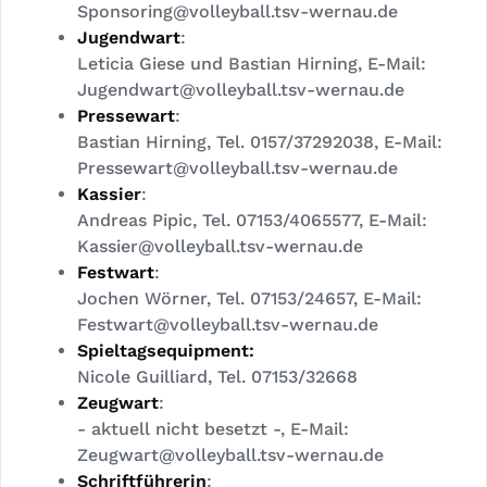
Sponsoring@volleyball.tsv-wernau.de
Jugendwart
:
Leticia Giese und Bastian Hirning, E-Mail:
Jugendwart@volleyball.tsv-wernau.de
Pressewart
:
Bastian Hirning, Tel. 0157/37292038, E-Mail:
Pressewart@volleyball.tsv-wernau.de
Kassier
:
Andreas Pipic, Tel. 07153/4065577, E-Mail:
Kassier@volleyball.tsv-wernau.de
Festwart
:
Jochen Wörner, Tel. 07153/24657, E-Mail:
Festwart@volleyball.tsv-wernau.de
Spieltagsequipment:
Nicole Guilliard, Tel. 07153/32668
Zeugwart
:
- aktuell nicht besetzt -, E-Mail:
Zeugwart@volleyball.tsv-wernau.de
Schriftführerin
: