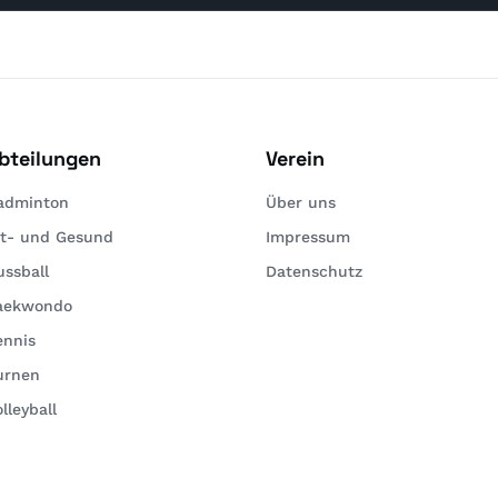
bteilungen
Verein
adminton
Über uns
it- und Gesund
Impressum
ussball
Datenschutz
aekwondo
ennis
urnen
lleyball